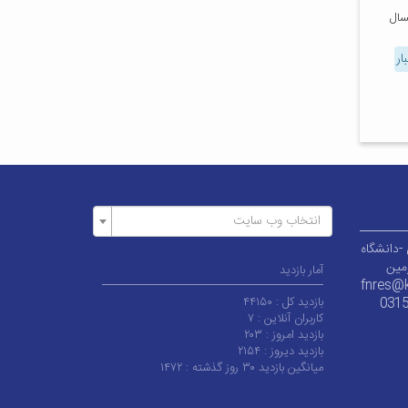
سال
ار
انتخاب وب سایت
-دانشگاه
زمین
آمار بازدید
fnres@k
بازدید کل :
۴۴۱۵۰
031
کاربران آنلاین :
۷
بازدید امروز :
۲۰۳
بازدید دیروز :
۲۱۵۴
میانگین بازدید ۳۰ روز گذشته :
۱۴۷۲