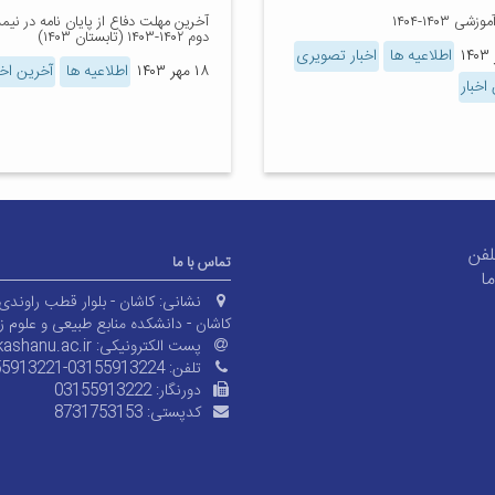
شی ۱۴۰۳-۱۴۰۴
آخرین مهلت دفاع از پایان نامه در نیم
دوم ۱۴۰۲-۱۴۰۳ (تابستان ۱۴۰۳)
اطلاعیه ها
اخبار تصویری
۱۸ مهر ۱۴۰۳
اطلاعیه ها
آخرین اخب
اخبار
لفن
تماس با ما
ا
نشانی:
کاشان - بلوار قطب راوندی 
کاشان - دانشکده منابع طبیعی و علوم 
پست الکترونیکی:
ashanu.ac.ir
تلفن:
55913221-03155913224
دورنگار:
03155913222
کدپستی:
8731753153