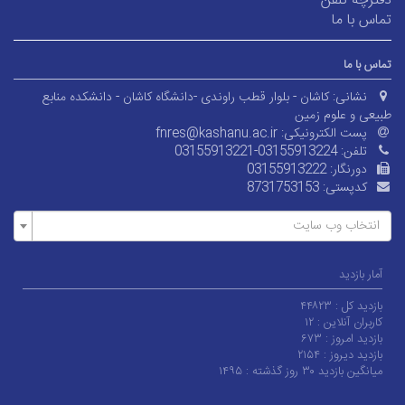
دفترچه تلفن
تماس با ما
تماس با ما
نشانی:
کاشان - بلوار قطب راوندی -دانشگاه کاشان - دانشکده منابع
طبیعی و علوم زمین
پست الکترونیکی:
fnres@kashanu.ac.ir
تلفن:
03155913221-03155913224
دورنگار:
03155913222
کدپستی:
8731753153
انتخاب وب سایت
آمار بازدید
بازدید کل :
۴۴۸۲۳
کاربران آنلاین :
۱۲
بازدید امروز :
۶۷۳
بازدید دیروز :
۲۱۵۴
میانگین بازدید ۳۰ روز گذشته :
۱۴۹۵